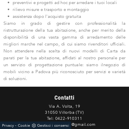
preventivi e progetti ad hoc per arredare i tuoi locali
rilievo misure e trasporto e montaggio
assistenza dopo l'acquisto gratuita
Siamo in grado di gestire con professionalità la
ristrutturazione della tua abitazione, anche per merito della
disponibilità di una vasta gamma di arredamento delle
migliori marche nel campo, di cui siamo rivenditori ufficiali.
Non attendere nella scelta di nuovi modelli di Carta da
parati per la tua abitazione, affidati al nostro personale per
un servizio di progettazione puntuale: siamo ilnegozio di
mobili vicino a Padova più riconosciuto per servizi e varietà
di soluzioni.
Contatti
Via A. Volta, 19
31050 Villorba (TV)
Tel:
0422-910311
E-Mail:
dipiumobili@gmail.com
-
Privacy
Cookie
Gestisci i consensi