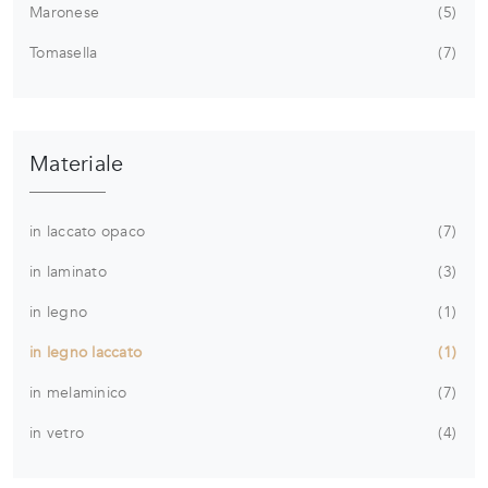
Maronese
5
Tomasella
7
Materiale
in laccato opaco
7
in laminato
3
in legno
1
in legno laccato
1
in melaminico
7
in vetro
4