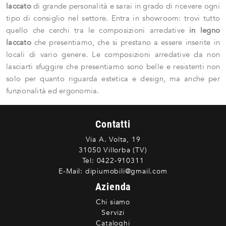
laccato
di grande personalità e sarai in grado di ricevere ogni
tipo di consiglio nel settore. Entra in showroom: trovi tutto
quello che cerchi tra le composizioni arredative
in legno
laccato
che presentiamo, che si prestano a essere inserite in
locali di vario genere. Le composizioni arredative da non
lasciarti sfuggire che presentiamo sono belle e resistenti non
solo per quanto riguarda estetica e design, ma anche per
funzionalità ed ergonomia.
Contatti
Via A. Volta, 19
31050 Villorba (TV)
Tel:
0422-910311
E-Mail:
dipiumobili@gmail.com
Azienda
Chi siamo
Servizi
Cataloghi