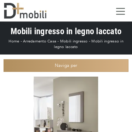
Mobili ingresso in legno laccato
Home
-
Arredamento Casa
-
Mobili ingresso
-
Mobili ingresso in
legno laccato
Naviga per