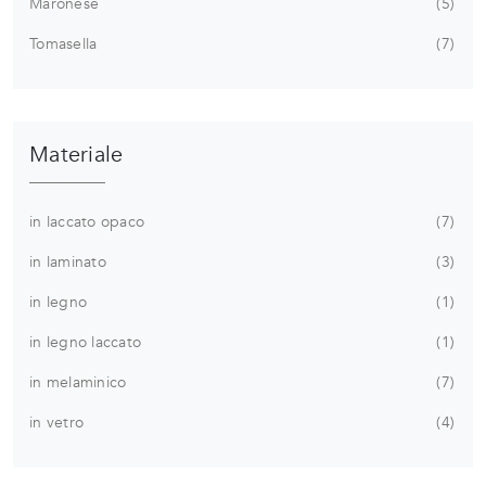
Maronese
5
Tomasella
7
Materiale
in laccato opaco
7
in laminato
3
in legno
1
in legno laccato
1
in melaminico
7
in vetro
4