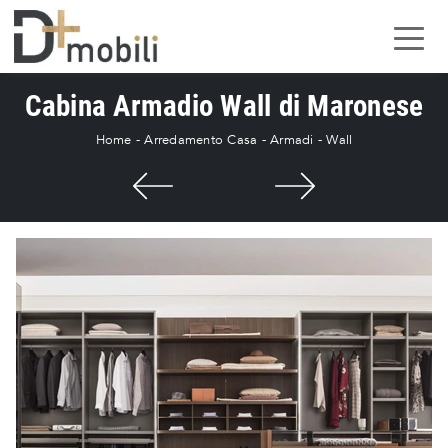
Cabina Armadio Wall di Maronese
Home
-
Arredamento Casa
-
Armadi
-
Wall