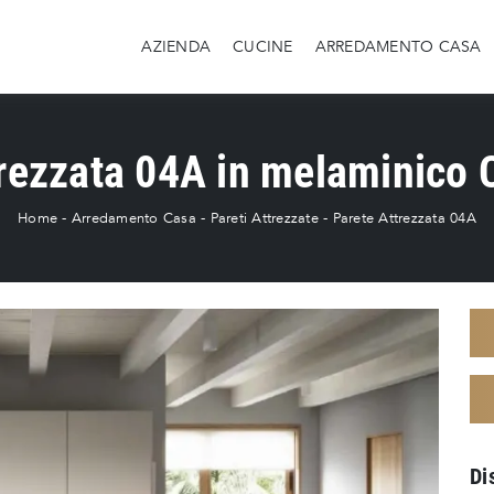
AZIENDA
CUCINE
ARREDAMENTO CASA
trezzata 04A in melaminico 
Home
-
Arredamento Casa
-
Pareti Attrezzate
-
Parete Attrezzata 04A
Di