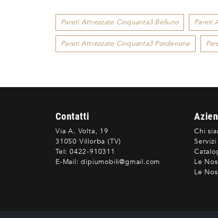
Pareti Attrezzate Cinquanta3 Belluno
Pareti 
Pareti Attrezzate Cinquanta3 Pordenone
Par
Contatti
Azie
Via A. Volta, 19
Chi si
31050 Villorba (TV)
Servizi
Tel:
0422-910311
Catalo
E-Mail:
dipiumobili@gmail.com
Le Nos
Le Nost