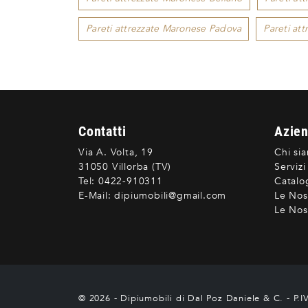
Pareti attrezzate Maronese Padova
Pareti at
Contatti
Azie
Via A. Volta, 19
Chi si
31050 Villorba (TV)
Servizi
Tel:
0422-910311
Catalo
E-Mail:
dipiumobili@gmail.com
Le Nos
Le Nost
© 2026 - Dipiumobili di Dal Poz Daniele & C. - P.