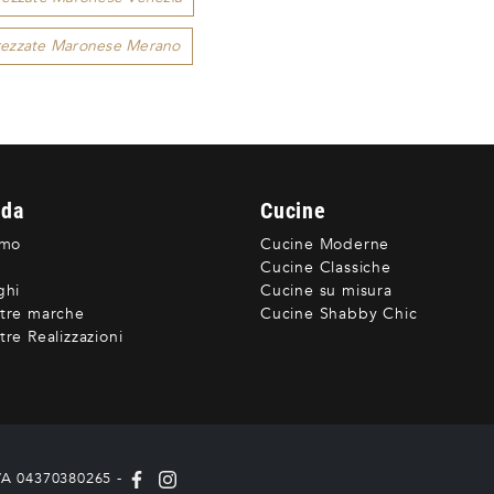
trezzate Maronese Merano
nda
Cucine
amo
Cucine Moderne
Cucine Classiche
ghi
Cucine su misura
tre marche
Cucine Shabby Chic
re Realizzazioni
IVA 04370380265 -