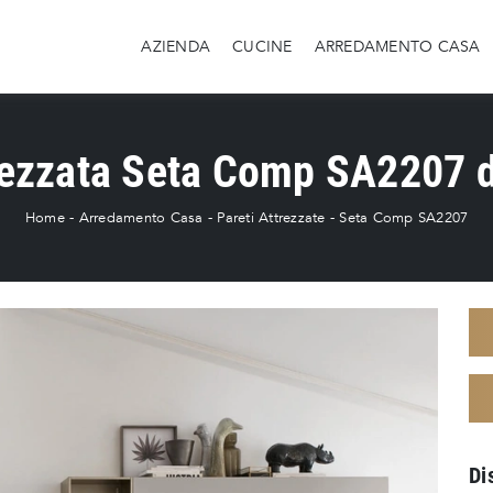
AZIENDA
CUCINE
ARREDAMENTO CASA
rezzata Seta Comp SA2207 
Home
-
Arredamento Casa
-
Pareti Attrezzate
-
Seta Comp SA2207
Di