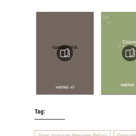
Tag:
Pareti attrezzate Maronese Belluno
Pareti at