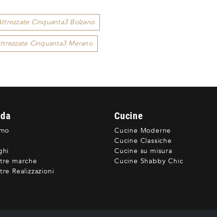
Attrezzate Cinquanta3 Bolzano
Attrezzate Cinquanta3 Merano
nda
Cucine
amo
Cucine Moderne
Cucine Classiche
ghi
Cucine su misura
tre marche
Cucine Shabby Chic
re Realizzazioni