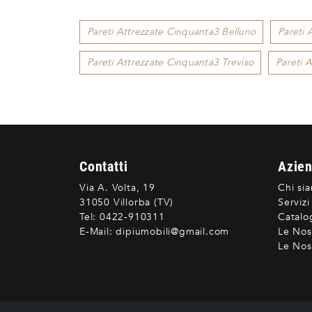
Pareti Attrezzate Cinquanta3 Belluno
Pareti 
Pareti Attrezzate Cinquanta3 Treviso
Pareti 
Contatti
Azie
Via A. Volta, 19
Chi si
31050 Villorba (TV)
Servizi
Tel:
0422-910311
Catalo
E-Mail:
dipiumobili@gmail.com
Le Nos
Le Nost