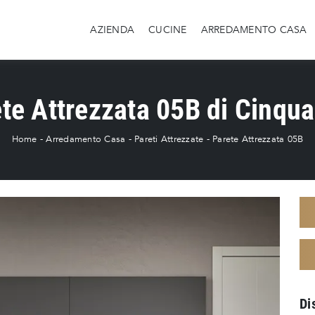
AZIENDA
CUCINE
ARREDAMENTO CASA
te Attrezzata 05B di Cinqu
Home
-
Arredamento Casa
-
Pareti Attrezzate
-
Parete Attrezzata 05B
Di