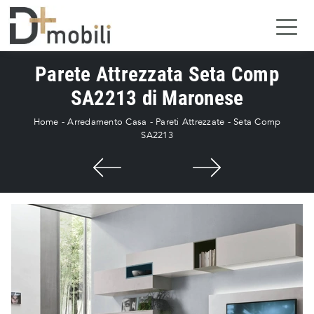
Parete Attrezzata Seta Comp
SA2213 di Maronese
Home
-
Arredamento Casa
-
Pareti Attrezzate
-
Seta Comp
SA2213