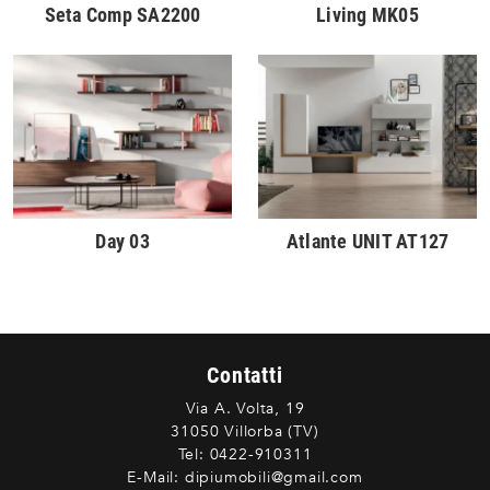
Seta Comp SA2200
Living MK05
Day 03
Atlante UNIT AT127
Contatti
Via A. Volta, 19
31050 Villorba (TV)
Tel:
0422-910311
E-Mail:
dipiumobili@gmail.com