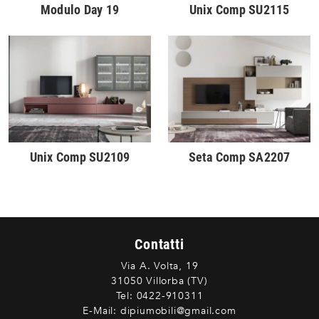
Modulo Day 19
Unix Comp SU2115
Unix Comp SU2109
Seta Comp SA2207
Contatti
Via A. Volta, 19
31050 Villorba (TV)
Tel:
0422-910311
E-Mail:
dipiumobili@gmail.com