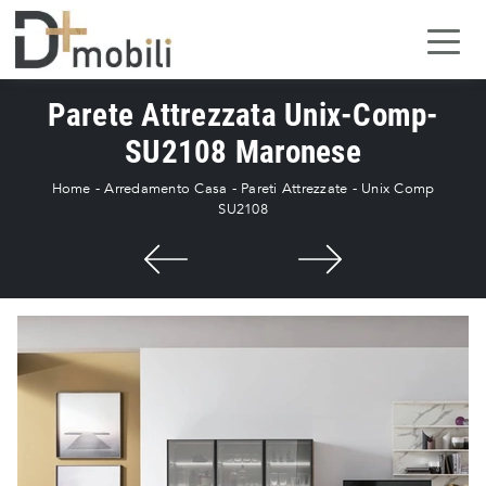
Parete Attrezzata Unix-Comp-
SU2108 Maronese
Home
-
Arredamento Casa
-
Pareti Attrezzate
-
Unix Comp
SU2108