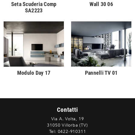
Seta Scuderia Comp
Wall 30 06
SA2223
Modulo Day 17
Pannelli TV 01
Contatti
Via A. Volta, 19
31050 Villorba (TV)
Tel:
0422-910311