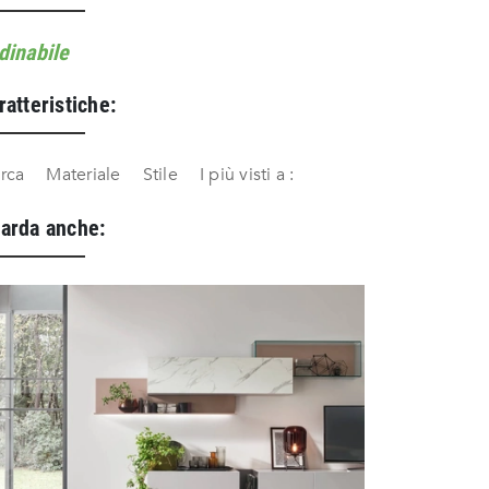
dinabile
ratteristiche:
rca
Materiale
Stile
I più visti a :
arda anche: