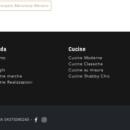
trezzate Maronese Merano
nda
Cucine
amo
Cucine Moderne
Cucine Classiche
ghi
Cucine su misura
tre marche
Cucine Shabby Chic
re Realizzazioni
IVA 04370380265 -