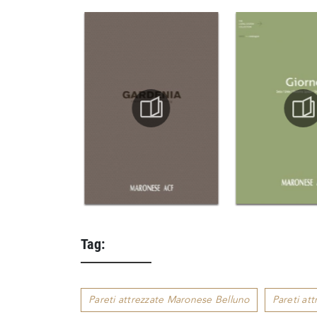
Tag:
Pareti attrezzate Maronese Belluno
Pareti at