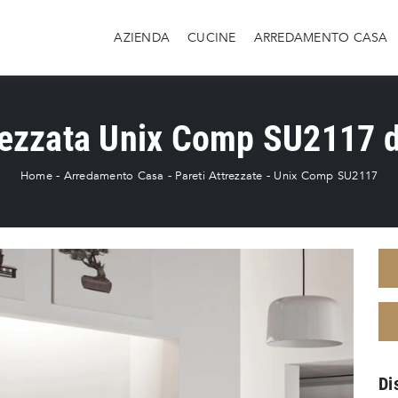
AZIENDA
CUCINE
ARREDAMENTO CASA
rezzata Unix Comp SU2117 
Home
-
Arredamento Casa
-
Pareti Attrezzate
-
Unix Comp SU2117
Di