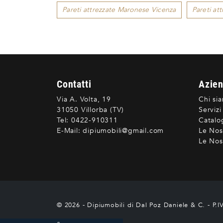
Pareti attrezzate Maronese Vicenza
Pareti at
Contatti
Azie
Via A. Volta, 19
Chi si
31050 Villorba (TV)
Servizi
Tel:
0422-910311
Catalo
E-Mail:
dipiumobili@gmail.com
Le Nos
Le Nost
© 2026 - Dipiumobili di Dal Poz Daniele & C. - P.