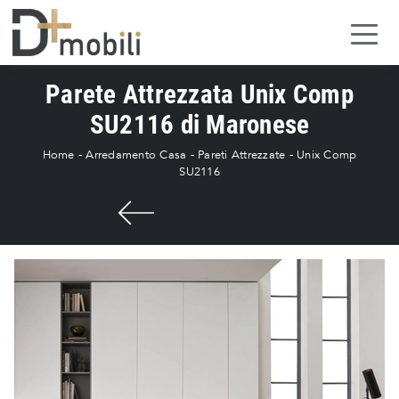
Parete Attrezzata Unix Comp
SU2116 di Maronese
Home
-
Arredamento Casa
-
Pareti Attrezzate
-
Unix Comp
SU2116