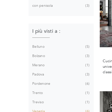
con penisola
3
I più visti a :
Belluno
5
Bolzano
3
Cucin
Merano
1
unive
class
Padova
3
Pordenone
6
Trento
1
Treviso
1
Venezia
6