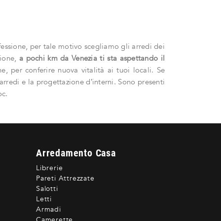
essione, per tale motivo scegliamo gli arredi dei
zione,
a pochi km da Venezia ti sta aspettando il
e, per conferire nuova vitalità ai tuoi locali. Se
arredi e la progettazione d’interni. Sono presenti
oc.
Arredamento Casa
Librerie
Pareti Attrezzate
Salotti
Letti
Armadi
Camerette