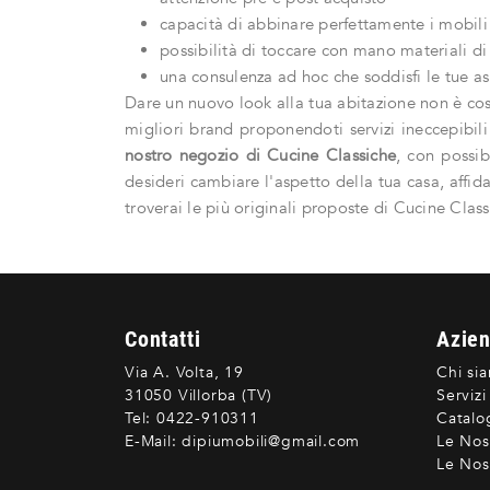
capacità di abbinare perfettamente i mobili e
possibilità di toccare con mano materiali di 
una consulenza ad hoc che soddisfi le tue as
Dare un nuovo look alla tua abitazione non è cos
migliori brand proponendoti servizi ineccepibili
nostro negozio di Cucine Classiche
, con possib
desideri cambiare l'aspetto della tua casa, affid
troverai le più originali proposte di Cucine Clas
Contatti
Azie
Via A. Volta, 19
Chi si
31050 Villorba (TV)
Servizi
Tel:
0422-910311
Catalo
E-Mail:
dipiumobili@gmail.com
Le Nos
Le Nost