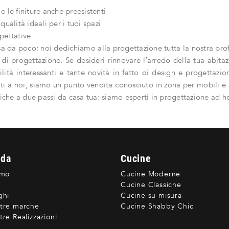
 le finiture anche preesistenti
qualità ideali per i tuoi spazi
pettative
a da poco: noi dedichiamo alla progettazione tutta la nostra prof
 di progettazione. Se desideri rinnovare l’arredo della tua abita
ilità interessanti e tante novità in fatto di design e progettazion
ati a noi, siamo un punto vendita conosciuto in zona per mobili e 
siche a due passi da casa tua: siamo esperti in progettazione ad h
nda
Cucine
amo
Cucine Moderne
Cucine Classiche
ghi
Cucine su misura
tre marche
Cucine Shabby Chic
re Realizzazioni