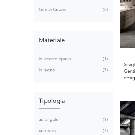
Gentili Cucine
8
Materiale
in laccato opaco
1
Scegl
in legno
7
Genti
desig
Tipologia
ad angolo
1
con isola
4