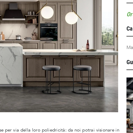
Or
Ca
Ma
Gu
e per via della loro poliedricità: da noi potrai visionare in