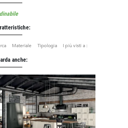
dinabile
ratteristiche:
rca
Materiale
Tipologia
I più visti a :
arda anche: