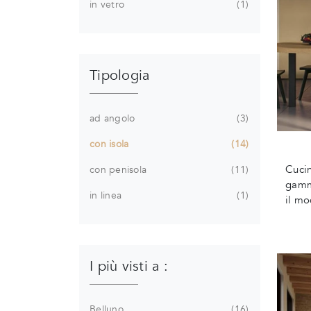
in vetro
1
Tipologia
ad angolo
3
con isola
14
Cucin
con penisola
11
gamma
in linea
1
il mo
I più visti a :
Belluno
16