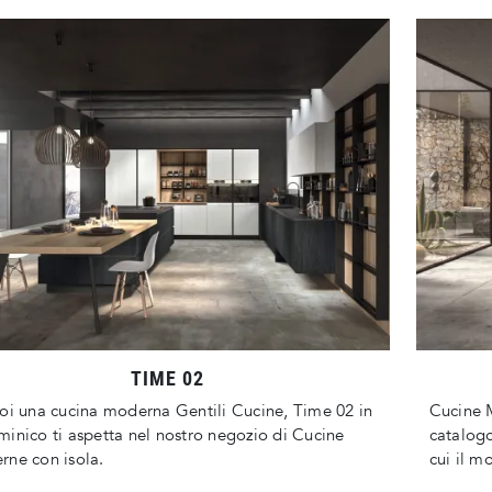
TIME 02
oi una cucina moderna Gentili Cucine, Time 02 in
Cucine M
inico ti aspetta nel nostro negozio di Cucine
catalogo
ne con isola.
cui il m