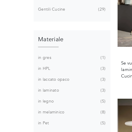
Gentili Cucine
29
Materiale
in gres
1
Se vu
in HPL
3
lamin
Cucin
in laccato opaco
3
in laminato
3
in legno
5
in melaminico
8
in Pet
5