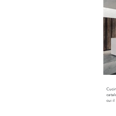
Cucin
catal
cui i