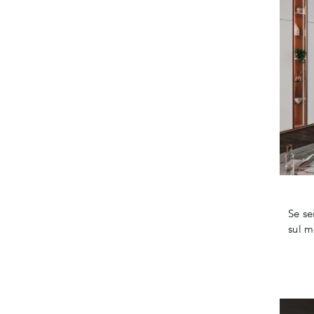
Se se
sul m