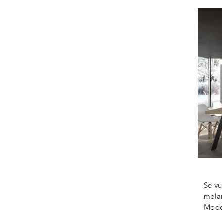
Se vu
melam
Moder