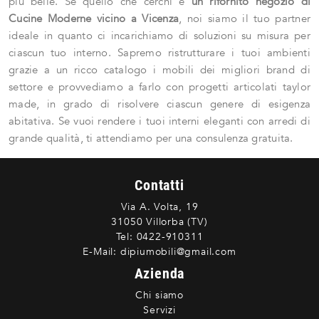
più belle. Se quello che cerchi è
un rifornito negozio di
Cucine Moderne vicino a Vicenza
, noi siamo il tuo partner
ideale in quanto ci incarichiamo di soluzioni su misura per
ciascun tuo interno. Sapremo ristrutturare i tuoi ambienti
grazie a un ricco catalogo i mobili dei migliori brand di
settore e provvediamo a farlo con progetti articolati taylor
made, in grado di risolvere ciascun genere di esigenza
abitativa. Se vuoi rendere i tuoi interni eleganti con arredi di
grande qualità, ti attendiamo per una consulenza gratuita.
Contatti
Via A. Volta, 19
31050 Villorba (TV)
Tel:
0422-910311
E-Mail:
dipiumobili@gmail.com
Azienda
Chi siamo
Servizi