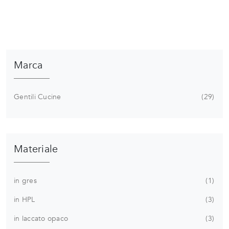
Marca
Gentili Cucine
29
Materiale
in gres
1
in HPL
3
in laccato opaco
3