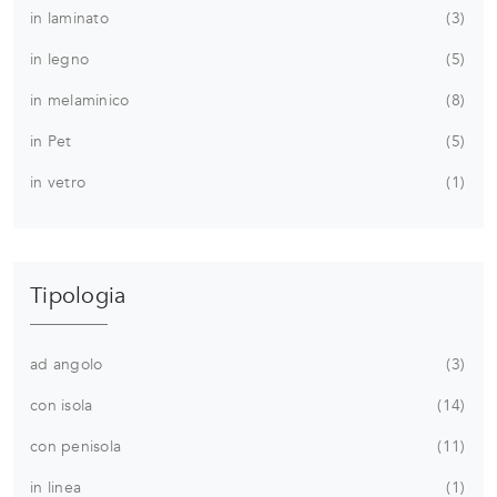
in laminato
3
in legno
5
in melaminico
8
in Pet
5
in vetro
1
Tipologia
ad angolo
3
con isola
14
con penisola
11
in linea
1