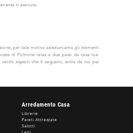
erienza ti assicura:
ssione, per tale motivo selezioniamo gli elementi
oposte di Poltrone relax a due passi da casa tua:
i cerchi esperti che ti seguano, entra da noi per
Arredamento Casa
Librerie
Pareti Attrezzate
Salotti
Letti