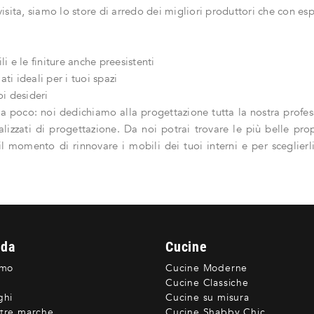
visita, siamo lo store di arredo dei migliori produttori che con esp
 e le finiture anche preesistenti
ati ideali per i tuoi spazi
i desideri
da poco: noi dedichiamo alla progettazione tutta la nostra profe
nalizzati di progettazione. Da noi potrai trovare le più belle pr
l momento di rinnovare i mobili dei tuoi interni e per sceglierl
nda
Cucine
amo
Cucine Moderne
Cucine Classiche
ghi
Cucine su misura
tre marche
Cucine Shabby Chic