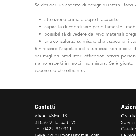
Se desideri un esperto di design di interni, facci 
attenzione prima e dopo l' acquisto
capacità di coordinare perfettamente i mobili
possibilità di vedere dal vivo materiali pregi
una consulenza su misura che assecondi i tuo
Rinfrescare l'aspetto della tua casa non è cosa 
dei migliori produttori offrendoti servizi perso
siamo esperti in mobili su misura. Se è giunto i
vedere ciò che offriamo.
Contatti
Azie
Via A. Volta, 19
Chi si
31050 Villorba (TV)
Servizi
Tel:
0422-910311
Catalo
E-Mail:
dipiumobili@gmail.com
Le Nos