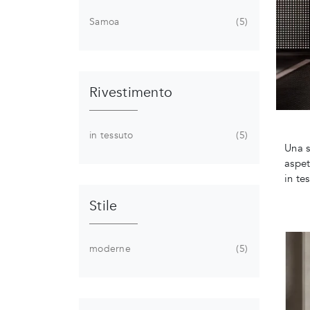
Samoa
5
Rivestimento
in tessuto
5
Una s
aspet
in te
Stile
moderne
5