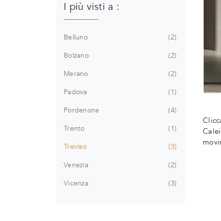
I più visti a :
Belluno
2
Bolzano
2
Merano
2
Padova
1
Pordenone
4
Clicc
Trento
1
Calei
movim
Treviso
3
Venezia
2
Vicenza
3