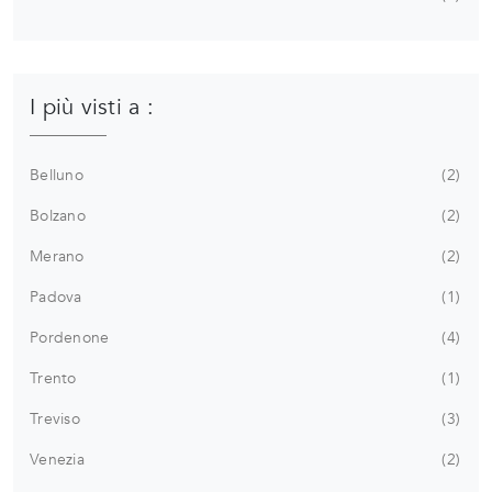
I più visti a :
Belluno
2
Bolzano
2
Merano
2
Padova
1
Pordenone
4
Trento
1
Treviso
3
Venezia
2