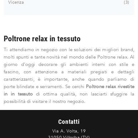
Vicenza
3
Poltrone relax in tessuto
Ti attendiamo in negozio con le soluzioni dei migliori brand,
molti spunti e tante novità nel mondo delle Poltrone relax. Al
giorno d'oggi decorare gli ambienti interni con stile e
fascino, con attenzione a materiali pregiati e dettagli
caratterizzanti, è importante, anche quando parliamo di
porte blindate e serramenti. Se cerchi
Poltrone relax rivestite
in in tessuto
di ottima qualità, non lasciarti sfuggire la
possibilità di visitare il nostro negozio.
Contatti
Via A. Volta, 19
31050 Villorba (TV)