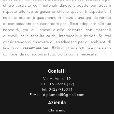
ufficio
costruite con materiali durevoli, adatte per trovare
risposte alle tue esigenze di stile e spazio, ti aspettano. I
nostri arredatori ti guideranno in mezzo a una grande varietà
di composizioni con cassettiere per ufficio adeguate alle tue
necessità, tra cui anche quelle costruite con materiali
durevoli, nelle tonalità calde, intermedie o fredde. Se stai
considerando di rinnovare gli arredamenti per gli ambienti di
lavoro con
cassettiere per ufficio
di ottima fattura e che siano
comode, da noi scoprirai tutto ciò di cui hai necessità.
Contatti
Via A. Volta, 19
31050 Villorba (TV)
Tel:
0422-910311
E-Mail:
dipiumobili@gmail.com
Azienda
Chi siamo