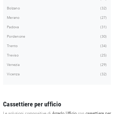
Bolzano
32
Merano
27
Padova
31
Pordenone
30
Trento
34
Treviso
25
Venezia
29
Vicenza
32
Cassettiere per ufficio
Le soluzioni compositive di
Arredo Ufficio
con
cassettiere per