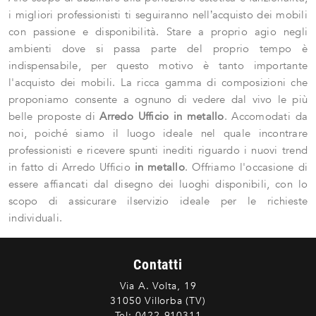
i migliori professionisti ti seguiranno nell’acquisto dei mobili
con passione e disponibilità. Stare a proprio agio negli
ambienti dove si passa parte del proprio tempo è
indispensabile, per questo motivo è tanto importante
l'acquisto dei mobili. La ricca gamma di composizioni che
proponiamo consente a ognuno di vedere dal vivo le più
belle proposte di
Arredo Ufficio
in metallo
. Accomodati da
noi, poiché siamo il luogo ideale nel quale incontrare
professionisti e ricevere spunti inediti riguardo i nuovi trend
in fatto di Arredo Ufficio
in metallo
. Offriamo l'occasione di
essere affiancati dal disegno dei luoghi disponibili, con lo
scopo di assicurare ilservizio ideale per le richieste
individuali.
Contatti
Via A. Volta, 19
31050 Villorba (TV)
Tel:
0422-910311