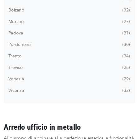
Bolzano
32
Merano
27
Padova
31
Pordenone
30
Trento
34
Treviso
25
Venezia
29
Vicenza
32
Arredo ufficio in metallo
Allo scopo di abbinare alla perfezione estetica e funzionalità,