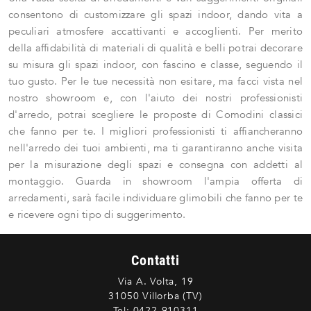
consentono di customizzare gli spazi indoor, dando vita a
peculiari atmosfere accattivanti e accoglienti. Per merito
della affidabilità di materiali di qualità e belli potrai decorare
su misura gli spazi indoor, con fascino e classe, seguendo il
tuo gusto. Per le tue necessità non esitare, ma facci vista nel
nostro showroom e, con l'aiuto dei nostri professionisti
d'arredo, potrai scegliere le proposte di Comodini classici
che fanno per te. I migliori professionisti ti affiancheranno
nell'arredo dei tuoi ambienti, ma ti garantiranno anche visita
per la misurazione degli spazi e consegna con addetti al
montaggio. Guarda in showroom l'ampia offerta di
arredamenti, sarà facile individuare glimobili che fanno per te
e ricevere ogni tipo di suggerimento.
Contatti
Via A. Volta, 19
31050 Villorba (TV)
Tel:
0422-910311