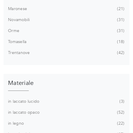
Maronese
21
Novamobili
31
Orme
31
Tomasella
18
Trentanove
42
Materiale
in laccato lucido
3
in laccato opaco
52
in legno
22