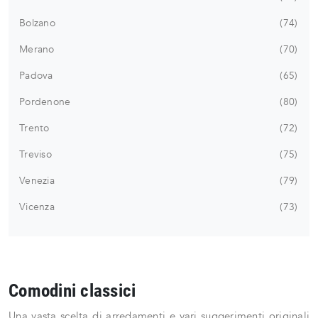
Bolzano
74
Merano
70
Padova
65
Pordenone
80
Trento
72
Treviso
75
Venezia
79
Vicenza
73
Comodini classici
Una vasta scelta di arredamenti e vari suggerimenti originali