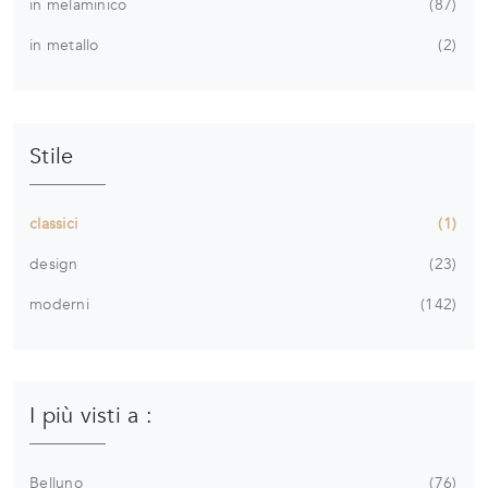
in melaminico
87
in metallo
2
Stile
classici
1
design
23
moderni
142
I più visti a :
Belluno
76