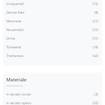
Cinquanta3
15
Devina Nais
8
Maronese
21
Novamobili
31
Orme
31
Tomasella
18
Trentanove
42
Materiale
in laccato lucido
3
in laccato opaco
52