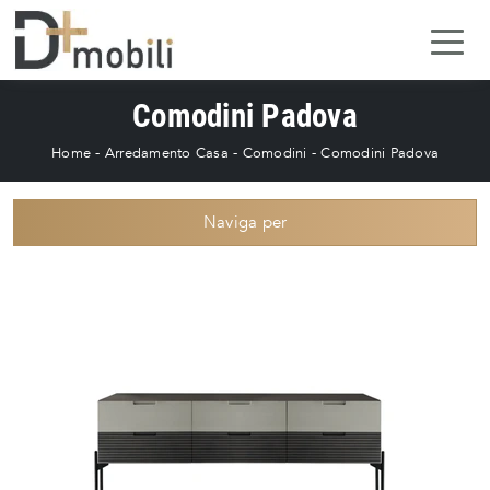
Comodini Padova
Home
-
Arredamento Casa
-
Comodini
-
Comodini Padova
Naviga per