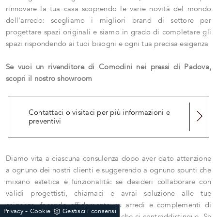
rinnovare la tua casa scoprendo le varie novità del mondo
dell'arredo: scegliamo i migliori brand di settore per
progettare spazi originali e siamo in grado di completare gli
spazi rispondendo ai tuoi bisogni e ogni tua precisa esigenza
Se vuoi un rivenditore di Comodini nei pressi di Padova,
scopri il nostro showroom
Contattaci o visitaci per più informazioni e
preventivi
Diamo vita a ciascuna consulenza dopo aver dato attenzione
a ognuno dei nostri clienti e suggerendo a ognuno spunti che
mixano estetica e funzionalità: se desideri collaborare con
validi progettisti, chiamaci e avrai soluzione alle tue
esigenze, facendo affidamento su arredi e complementi di
-
Privacy
Cookie
Gestisci i consensi
qualità superiore e sull'esperienza che ci contraddistingue. Se