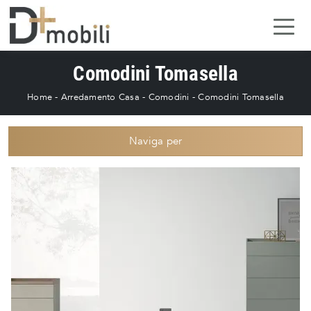
Comodini Tomasella
Home
-
Arredamento Casa
-
Comodini
-
Comodini Tomasella
Naviga per