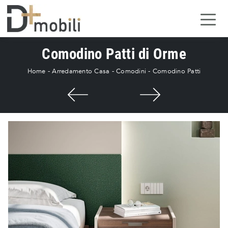
Comodino Patti di Orme
Home
-
Arredamento Casa
-
Comodini
-
Comodino Patti