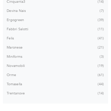
Cinquanta3
14
Devina Nais
7
Ergogreen
39
Fabbri Salotti
11
Felis
41
Maronese
21
Miniforms
3
Novamobili
19
Orme
61
Tomasella
44
Trentanove
14