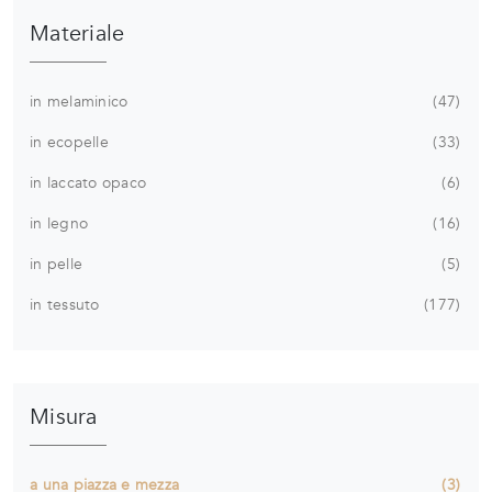
Materiale
in melaminico
47
in ecopelle
33
in laccato opaco
6
in legno
16
in pelle
5
in tessuto
177
Misura
a una piazza e mezza
3