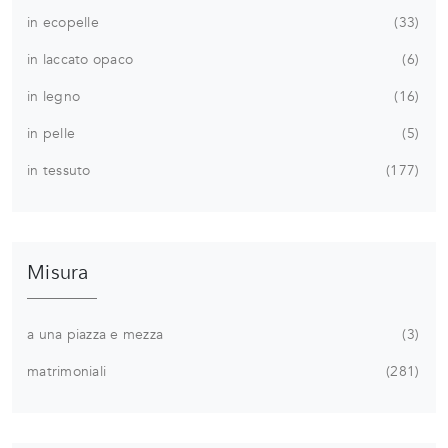
in ecopelle
33
in laccato opaco
6
in legno
16
in pelle
5
in tessuto
177
Misura
a una piazza e mezza
3
matrimoniali
281