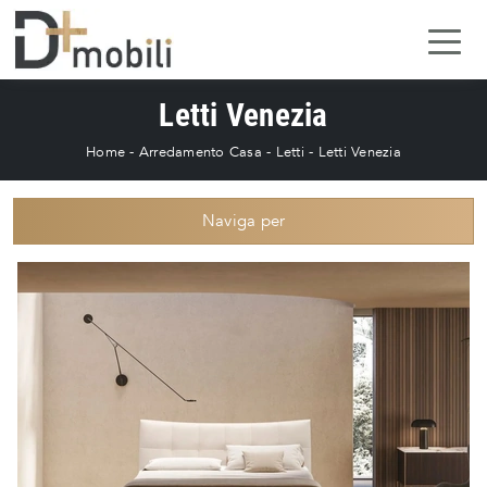
Letti Venezia
Home
-
Arredamento Casa
-
Letti
-
Letti Venezia
Naviga per