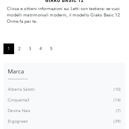
GIAKO BASIC 12
Clicca e ottieni informazioni sui Letti con testiera: se vuoi
modelli matrimoniali moderni, il modello Giako Basic 12
Orme fa per te.
1
2
3
4
5
Marca
Alberta Salotti
10
Cinquanta3
14
Devina Nais
7
Ergogreen
39