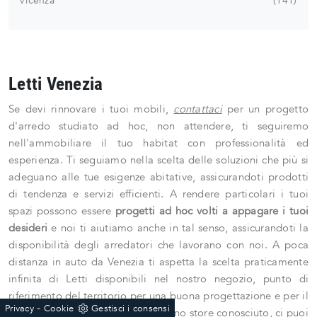
Vicenza
141
Letti Venezia
Se devi rinnovare i tuoi mobili,
contattaci
per un progetto
d'arredo studiato ad hoc, non attendere, ti seguiremo
nell'ammobiliare il tuo habitat con professionalità ed
esperienza. Ti seguiamo nella scelta delle soluzioni che più si
adeguano alle tue esigenze abitative, assicurandoti prodotti
di tendenza e servizi efficienti. A rendere particolari i tuoi
spazi possono essere
progetti ad hoc volti a appagare i tuoi
desideri
e noi ti aiutiamo anche in tal senso, assicurandoti la
disponibilità degli arredatori che lavorano con noi. A poca
distanza in auto da Venezia ti aspetta la scelta praticamente
infinita di Letti disponibili nel nostro negozio, punto di
riferimento del territorio per una buona progettazione e per il
-
Privacy
Cookie
Gestisci i consensi
supporto post vendita. Se cerchi uno store conosciuto, ci puoi