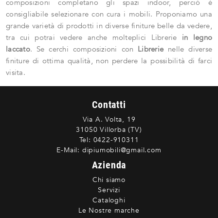
composizioni completano gli spazi indoor, perciò è
consigliabile selezionare con cura i mobili. Proponiamo una
grande varietà di prodotti in diverse finiture belle da vedere,
tra cui potrai vedere anche molteplici Librerie
in legno
laccato
. Se cerchi composizioni con
Librerie
nelle diverse
finiture di ottima qualità, non perdere la possibilità di farci
visita.
Contatti
Via A. Volta, 19
31050 Villorba (TV)
Tel:
0422-910311
E-Mail:
dipiumobili@gmail.com
Azienda
Chi siamo
Servizi
Cataloghi
Le Nostre marche