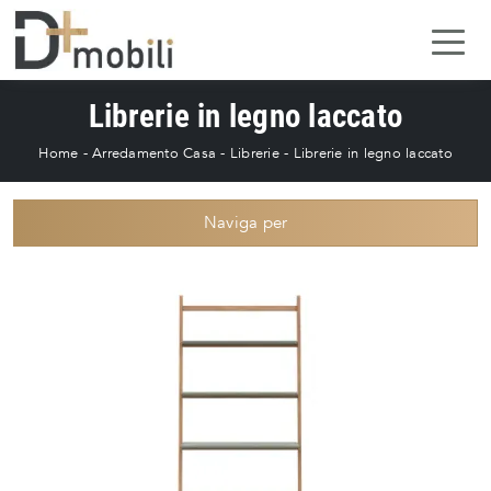
Librerie in legno laccato
Home
-
Arredamento Casa
-
Librerie
-
Librerie in legno laccato
Naviga per