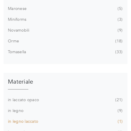
Maronese
5
Miniforms
3
Novamobili
9
Orme
18
Tomasella
33
Materiale
in laccato opaco
21
in legno
9
in legno laccato
1