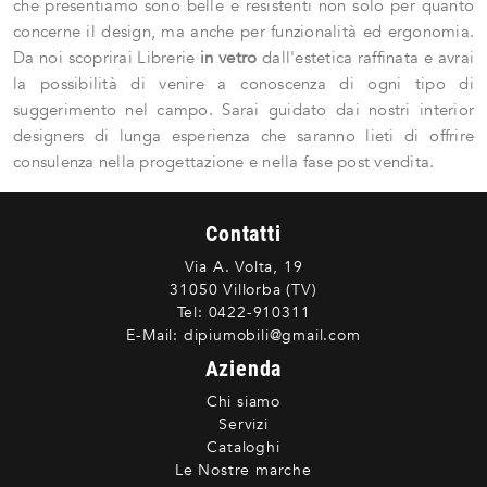
che presentiamo sono belle e resistenti non solo per quanto
concerne il design, ma anche per funzionalità ed ergonomia.
Da noi scoprirai Librerie
in vetro
dall'estetica raffinata e avrai
la possibilità di venire a conoscenza di ogni tipo di
suggerimento nel campo. Sarai guidato dai nostri interior
designers di lunga esperienza che saranno lieti di offrire
consulenza nella progettazione e nella fase post vendita.
Contatti
Via A. Volta, 19
31050 Villorba (TV)
Tel:
0422-910311
E-Mail:
dipiumobili@gmail.com
Azienda
Chi siamo
Servizi
Cataloghi
Le Nostre marche