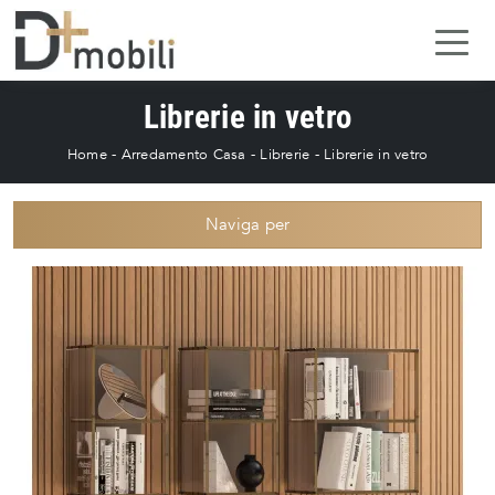
Librerie in vetro
Home
-
Arredamento Casa
-
Librerie
-
Librerie in vetro
Naviga per