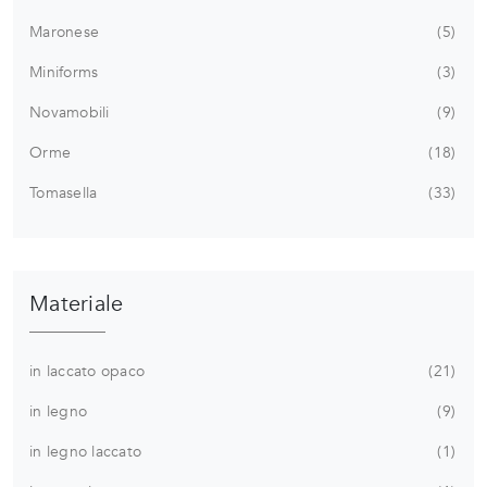
Maronese
5
Miniforms
3
Novamobili
9
Orme
18
Tomasella
33
Materiale
in laccato opaco
21
in legno
9
in legno laccato
1