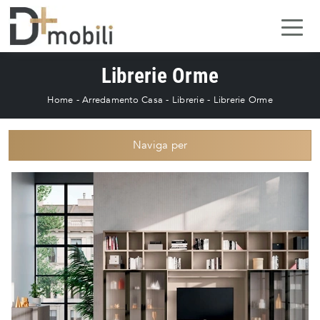
Librerie Orme
Home
-
Arredamento Casa
-
Librerie
-
Librerie Orme
Naviga per