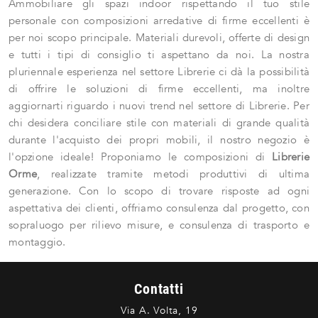
Ammobiliare gli spazi indoor rispettando il tuo stile
personale con composizioni arredative di firme eccellenti è
per noi scopo principale. Materiali durevoli, offerte di design
e tutti i tipi di consiglio ti aspettano da noi. La nostra
pluriennale esperienza nel settore Librerie ci dà la possibilità
di offrire le soluzioni di firme eccellenti, ma inoltre
aggiornarti riguardo i nuovi trend nel settore di Librerie. Per
chi desidera conciliare stile con materiali di grande qualità
durante l'acquisto dei propri mobili, il nostro negozio è
l'opzione ideale! Proponiamo le composizioni di
Librerie
Orme
, realizzate tramite metodi produttivi di ultima
generazione. Con lo scopo di trovare risposte ad ogni
aspettativa dei clienti, offriamo consulenza dal progetto, con
sopraluogo per rilievo misure, e consulenza di trasporto e
montaggio.
Contatti
Via A. Volta, 19