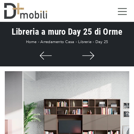
Libreria a muro Day 25 di Orme
Home
-
Arredamento Casa
-
Librerie
-
Day 25