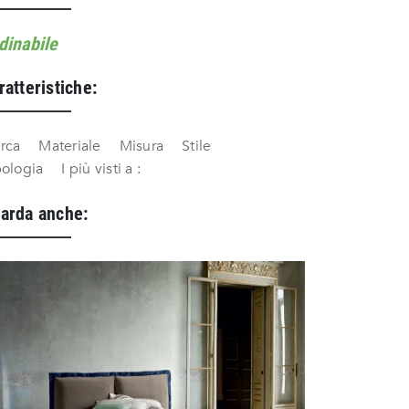
dinabile
ratteristiche:
rca
Materiale
Misura
Stile
pologia
I più visti a :
arda anche: