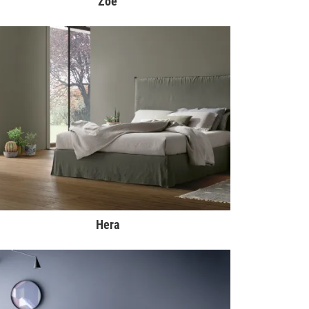
Zoe
Hera