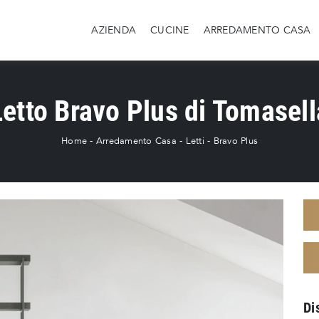
AZIENDA
CUCINE
ARREDAMENTO CASA
Letto Bravo Plus di Tomasell
Home
-
Arredamento Casa
-
Letti
-
Bravo Plus
Di