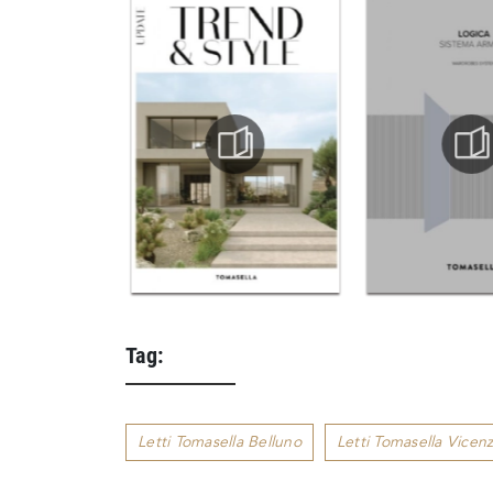
Tag:
Letti Tomasella Belluno
Letti Tomasella Vicen