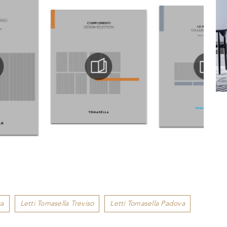
za
Letti Tomasella Treviso
Letti Tomasella Padova