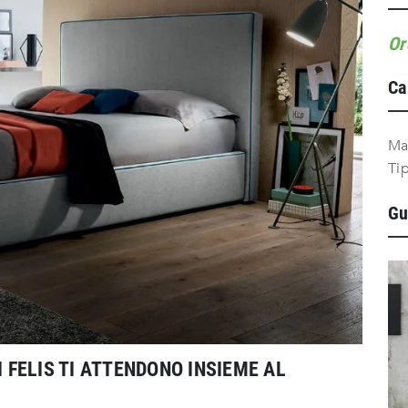
Or
Ca
Ma
Ti
Gu
I FELIS TI ATTENDONO INSIEME AL