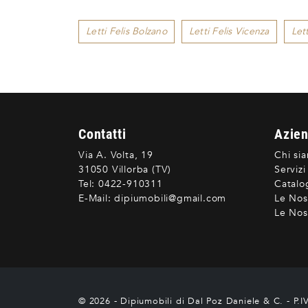
Letti Felis Bolzano
Letti Felis Vicenza
Let
Contatti
Azie
Via A. Volta, 19
Chi si
31050 Villorba (TV)
Servizi
Tel:
0422-910311
Catalo
E-Mail:
dipiumobili@gmail.com
Le Nos
Le Nost
© 2026 - Dipiumobili di Dal Poz Daniele & C. - P.