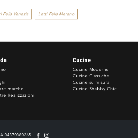
ti Felis Venezia
Letti Felis Merano
nda
Cucine
amo
Cucine Moderne
Cucine Classiche
ghi
Cucine su misura
tre marche
Cucine Shabby Chic
re Realizzazioni
IVA 04370380265 -