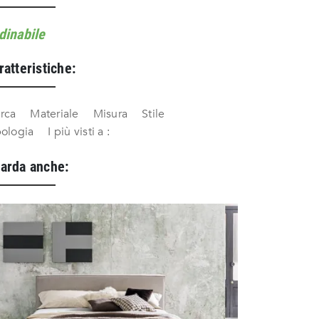
dinabile
ratteristiche:
rca
Materiale
Misura
Stile
pologia
I più visti a :
arda anche: