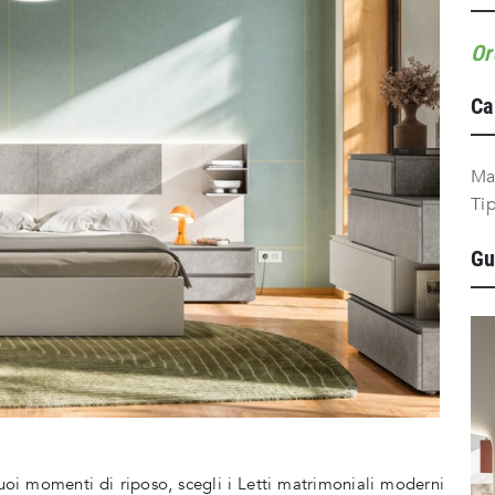
Or
Ca
Ma
Ti
Gu
 tuoi momenti di riposo, scegli i Letti matrimoniali moderni