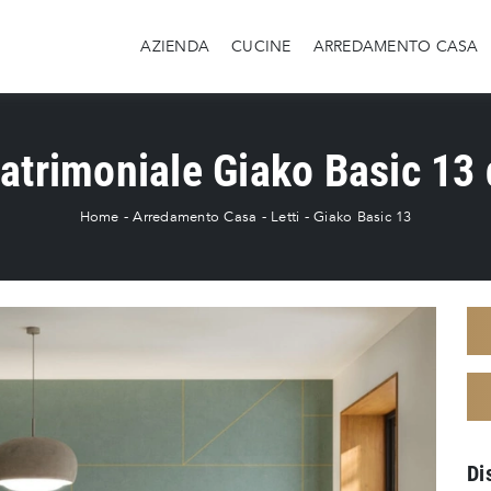
AZIENDA
CUCINE
ARREDAMENTO CASA
atrimoniale Giako Basic 13
Home
-
Arredamento Casa
-
Letti
-
Giako Basic 13
Di