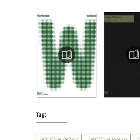
Tag:
Letti Orme Belluno
Letti Orme Vicenza
L