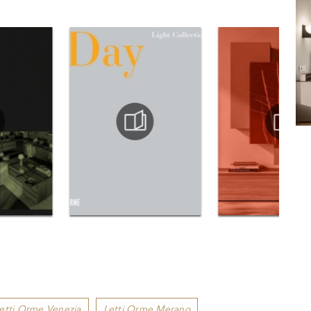
etti Orme Venezia
Letti Orme Merano