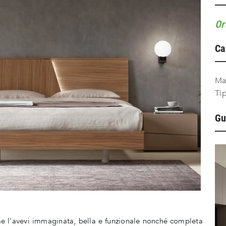
Or
Ca
Ma
Ti
Gu
me l'avevi immaginata, bella e funzionale nonché completa