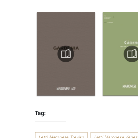
Tag:
Letti Maronese Treviso
Letti Maronese Venez