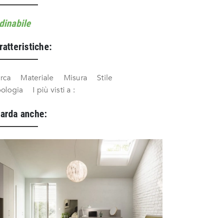
dinabile
ratteristiche:
rca
Materiale
Misura
Stile
pologia
I più visti a :
arda anche: