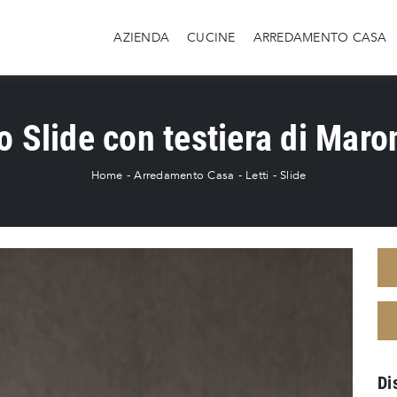
AZIENDA
CUCINE
ARREDAMENTO CASA
o Slide con testiera di Mar
Home
-
Arredamento Casa
-
Letti
-
Slide
Di