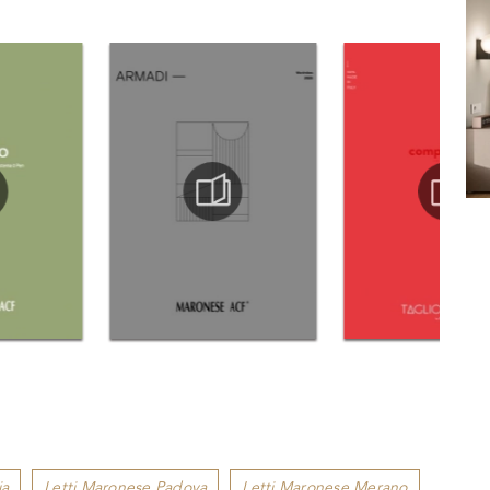
ia
Letti Maronese Padova
Letti Maronese Merano