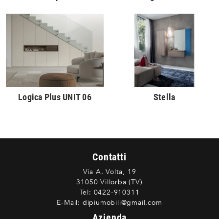
Logica Plus UNIT 06
Stella
Contatti
Via A. Volta, 19
31050 Villorba (TV)
Tel:
0422-910311
E-Mail:
dipiumobili@gmail.com
Azienda