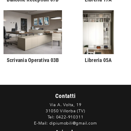
Scrivania Operativa 03B
Libreria 05A
Contatti
Via A. Volta, 19
31050 Villorba (TV)
Tel:
0422-910311
E-Mail:
dipiumobili@gmail.com