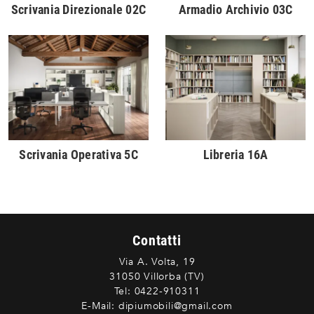
Scrivania Direzionale 02C
Armadio Archivio 03C
Scrivania Operativa 5C
Libreria 16A
Contatti
Via A. Volta, 19
31050 Villorba (TV)
Tel:
0422-910311
E-Mail:
dipiumobili@gmail.com