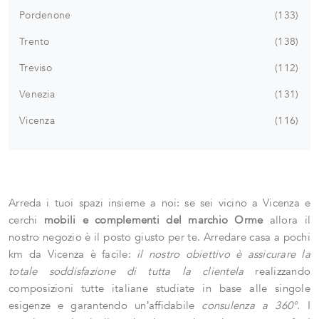
Pordenone
133
Trento
138
Treviso
112
Venezia
131
Vicenza
116
Arreda i tuoi spazi insieme a noi: se sei vicino a Vicenza e
cerchi
mobili e complementi del marchio Orme
allora il
nostro negozio è il posto giusto per te. Arredare casa a pochi
km da Vicenza è facile:
il nostro obiettivo è assicurare la
totale soddisfazione di tutta la clientela
realizzando
composizioni tutte italiane studiate in base alle singole
esigenze e garantendo un’affidabile
consulenza a 360°
. I