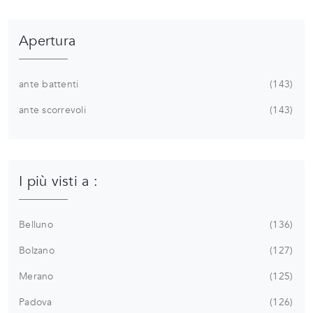
Apertura
ante battenti
143
ante scorrevoli
143
I più visti a :
Belluno
136
Bolzano
127
Merano
125
Padova
126