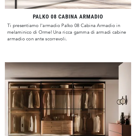
PALKO 08 CABINA ARMADIO
Ti presentiamo l'armadio Palko 08 Cabina Armadio in
melaminico di Orme! Una ricca gamma di armadi cabine
armadio con ante scorrevoli.