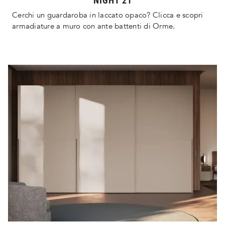
NIGHT 21
Cerchi un guardaroba in laccato opaco? Clicca e scopri
armadiature a muro con ante battenti di Orme.