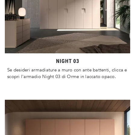
NIGHT 03
Se desideri armadiature a muro con ante battenti, clicca e
scopri l'armadio Night 03 di Orme in laccato opaco.