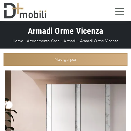
Armadi Orme Vicenza
Home
-
Arredamento Casa
-
Armadi
-
Armadi Orme Vicenza
Naviga per