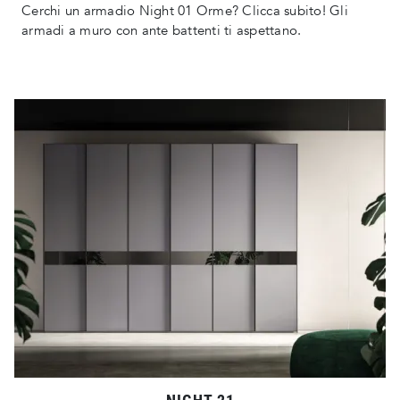
Cerchi un armadio Night 01 Orme? Clicca subito! Gli
armadi a muro con ante battenti ti aspettano.