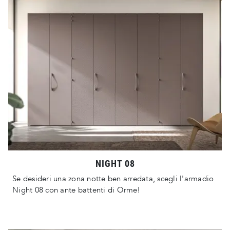
NIGHT 08
Se desideri una zona notte ben arredata, scegli l'armadio
Night 08 con ante battenti di Orme!