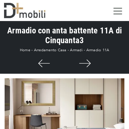
Armadio con anta battente 11A di
Cinquanta3
Home
-
Arredamento Casa
-
Armadi
-
Armadio 11A