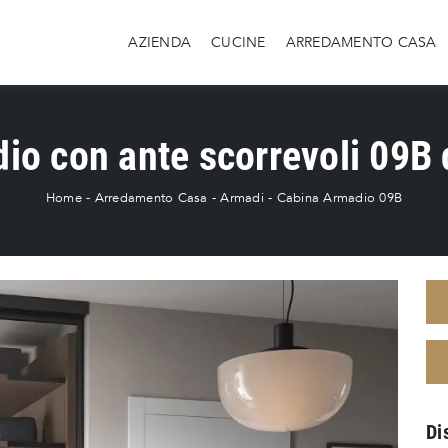
AZIENDA
CUCINE
ARREDAMENTO CASA
io con ante scorrevoli 09B 
Home
-
Arredamento Casa
-
Armadi
-
Cabina Armadio 09B
Di