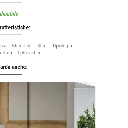
dinabile
ratteristiche:
rca
Materiale
Stile
Tipologia
ertura
I più visti a :
arda anche: