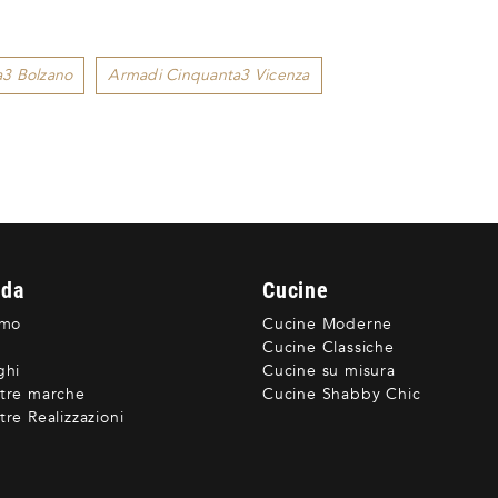
3 Bolzano
Armadi Cinquanta3 Vicenza
nda
Cucine
amo
Cucine Moderne
Cucine Classiche
ghi
Cucine su misura
tre marche
Cucine Shabby Chic
re Realizzazioni