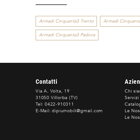
Armadi Cinquanta3 Trento
Armadi Cinquanta
Armadi Cinquanta3 Padova
Contatti
Azie
Via A. Volta, 19
Chi si
31050 Villorba (TV)
Servizi
Tel:
0422-910311
Catalo
E-Mail:
dipiumobili@gmail.com
Le Nos
Le Nost