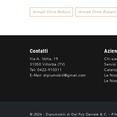
Armadi Orme Belluno
Armadi Orme Bolzano
Contatti
Azie
Via A. Volta, 19
Chi si
31050 Villorba (TV)
Servizi
Tel:
0422-910311
Catalo
E-Mail:
dipiumobili@gmail.com
Le Nos
Le Nost
© 2026 - Dipiumobili di Dal Poz Daniele & C. - P.