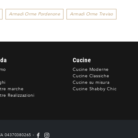
Armadi Orme Pordenone
Armadi Orme Treviso
nda
Cucine
amo
Cucine Moderne
Cucine Classiche
ghi
Cucine su misura
tre marche
Cucine Shabby Chic
re Realizzazioni
IVA 04370380265 -