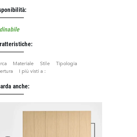
sponibilità:
dinabile
ratteristiche:
rca
Materiale
Stile
Tipologia
ertura
I più visti a :
arda anche: