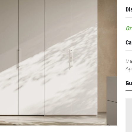
Di
Or
Ca
Ma
Ap
Gu