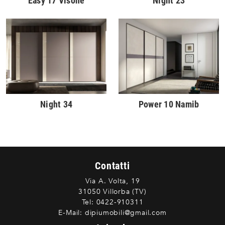
Easy 17 Visone
Night 23
Night 34
Power 10 Namib
Contatti
Via A. Volta, 19
31050 Villorba (TV)
Tel:
0422-910311
E-Mail:
dipiumobili@gmail.com