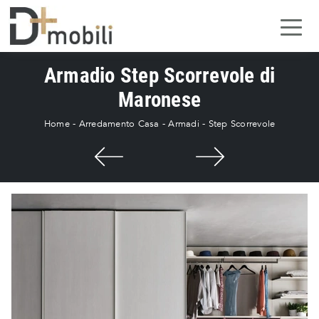
Armadio Step Scorrevole di
Maronese
Home
-
Arredamento Casa
-
Armadi
-
Step Scorrevole