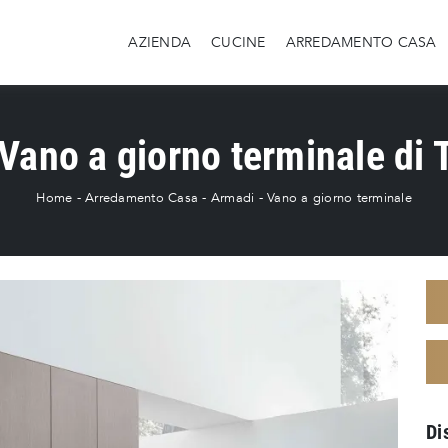
AZIENDA
CUCINE
ARREDAMENTO CASA
Vano a giorno terminale di 
Home
-
Arredamento Casa
-
Armadi
-
Vano a giorno terminale
Di