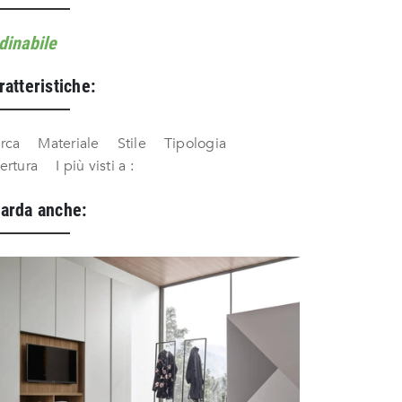
dinabile
ratteristiche:
rca
Materiale
Stile
Tipologia
ertura
I più visti a :
arda anche: