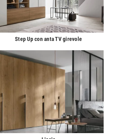
Step Up con anta TV girevole