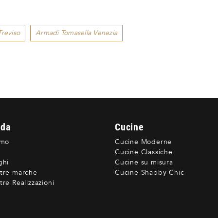
reviso
Armadi Tomasella Venezia
nda
Cucine
amo
Cucine Moderne
Cucine Classiche
ghi
Cucine su misura
tre marche
Cucine Shabby Chic
re Realizzazioni