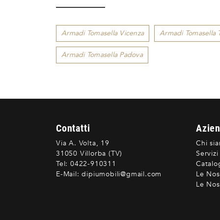
Armadi Tomasella Vicenza
Armadi Tomasella T
Armadi Tomasella Padova
Contatti
Azie
Via A. Volta, 19
Chi si
31050 Villorba (TV)
Servizi
Tel:
0422-910311
Catalo
E-Mail:
dipiumobili@gmail.com
Le Nos
Le Nost