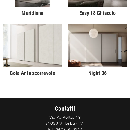
Meridiana
Easy 18 Ghiaccio
Gola Anta scorrevole
Night 36
Contatti
Via A. Volta, 19
31050 Villorba (TV)
Tel:
0422-910311