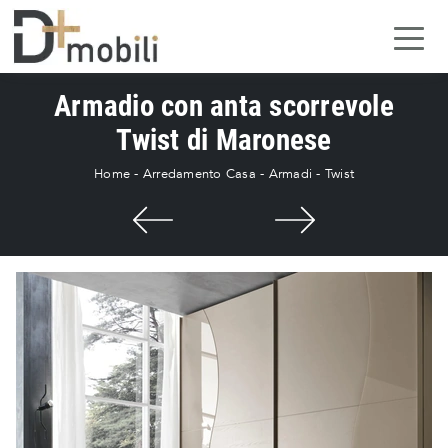
Armadio con anta scorrevole
Twist di Maronese
Home
-
Arredamento Casa
-
Armadi
-
Twist