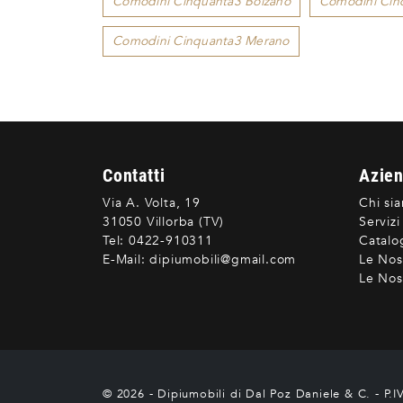
Comodini Cinquanta3 Bolzano
Comodini Cin
Comodini Cinquanta3 Merano
Contatti
Azie
Via A. Volta, 19
Chi si
31050 Villorba (TV)
Servizi
Tel:
0422-910311
Catalo
E-Mail:
dipiumobili@gmail.com
Le Nos
Le Nost
© 2026 - Dipiumobili di Dal Poz Daniele & C. - P.