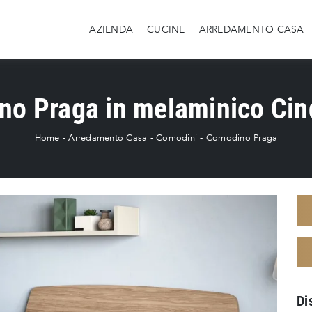
AZIENDA
CUCINE
ARREDAMENTO CASA
o Praga in melaminico Ci
Home
-
Arredamento Casa
-
Comodini
-
Comodino Praga
Di