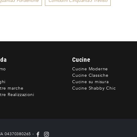
quanta3 Pordenone
Comodini Cinquanta3 Treviso
nda
Cucine
amo
Cucine Moderne
Cucine Classiche
ghi
Cucine su misura
tre marche
Cucine Shabby Chic
re Realizzazioni
IVA 04370380265 -