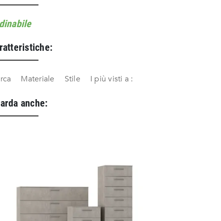
dinabile
ratteristiche:
rca
Materiale
Stile
I più visti a :
arda anche: