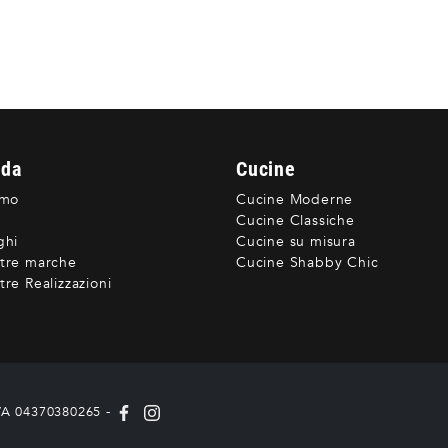
nda
Cucine
amo
Cucine Moderne
Cucine Classiche
ghi
Cucine su misura
tre marche
Cucine Shabby Chic
re Realizzazioni
IVA 04370380265 -