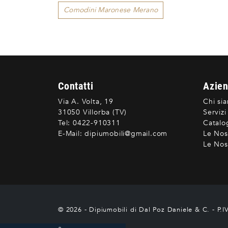
Comodini Maronese Merano
Contatti
Azie
Via A. Volta, 19
Chi si
31050 Villorba (TV)
Servizi
Tel:
0422-910311
Catalo
E-Mail:
dipiumobili@gmail.com
Le Nos
Le Nost
© 2026 - Dipiumobili di Dal Poz Daniele & C. - P.