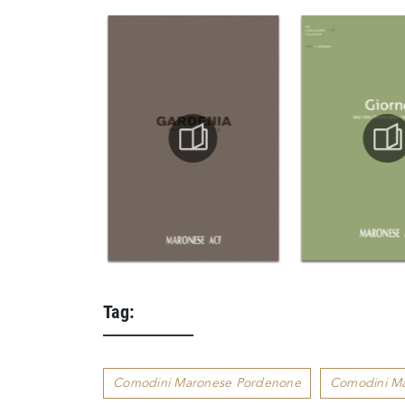
Tag:
Comodini Maronese Pordenone
Comodini Ma