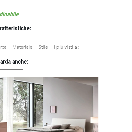
dinabile
ratteristiche:
rca
Materiale
Stile
I più visti a :
arda anche: