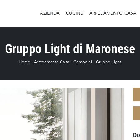
AZIENDA
CUCINE
ARREDAMENTO CASA
Gruppo Light di Maronese
Home
-
Arredamento Casa
-
Comodini
-
Gruppo Light
Di