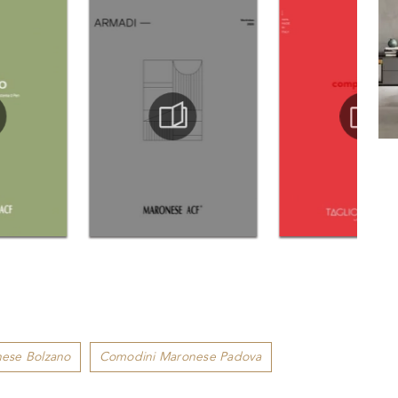
ese Bolzano
Comodini Maronese Padova