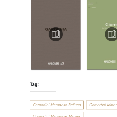
Tag:
Comodini Maronese Belluno
Comodini Maron
Comodini Maronese Merano