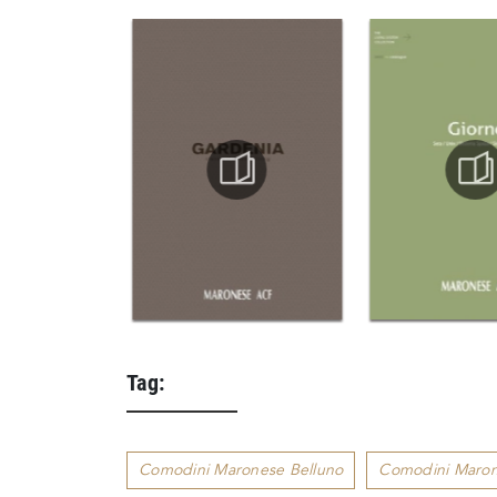
Tag:
Comodini Maronese Belluno
Comodini Maron