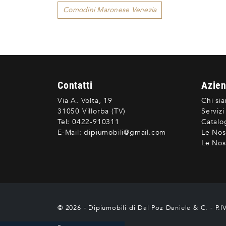
Comodini Maronese Venezia
Contatti
Azie
Via A. Volta, 19
Chi si
31050 Villorba (TV)
Servizi
Tel:
0422-910311
Catalo
E-Mail:
dipiumobili@gmail.com
Le Nos
Le Nost
© 2026 - Dipiumobili di Dal Poz Daniele & C. - P.