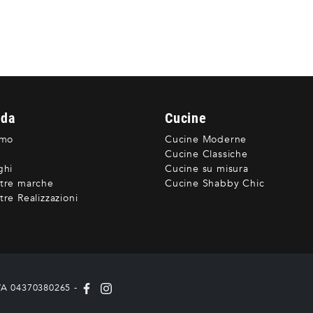
nda
Cucine
amo
Cucine Moderne
Cucine Classiche
ghi
Cucine su misura
tre marche
Cucine Shabby Chic
re Realizzazioni
IVA 04370380265 -