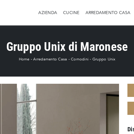
AZIENDA
CUCINE
ARREDAMENTO CASA
Gruppo Unix di Maronese
Home
-
Arredamento Casa
-
Comodini
-
Gruppo Unix
Di