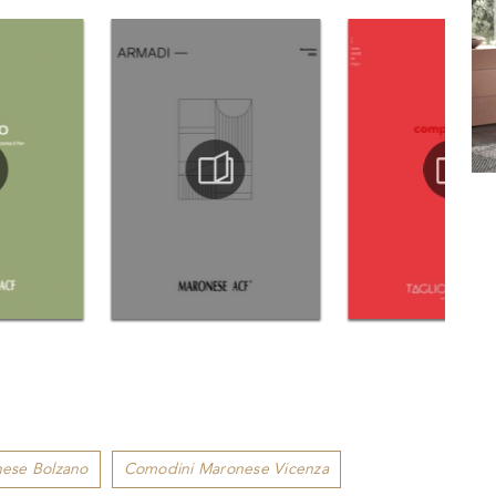
ese Bolzano
Comodini Maronese Vicenza