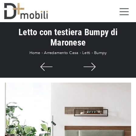
Letto con testiera Bumpy di
Maronese
Home
-
Arredamento Casa
-
Letti
-
Bumpy